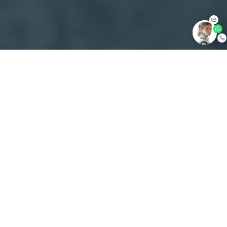
Warum Pecr ideal für Paare ist
moderne Studios (30 m²) und Apartments (50 m²) für
einen komfortablen Aufenthalt zu zweit
Wellness auf dem Hoteldach mit Außenwhirlpool
privates Mini-Wellness für maximale Privatsphäre
Thai-Massagen
Zimmerservice-Optionen (Blumen, Obst)
Restaurant Pecr Deep und Burger House
Hotels direkt im Zentrum von Pec pod Sněžkou
die ideale Kombination aus Ruhe, Entspannung und