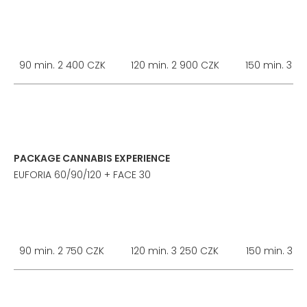
90 min. 2 400 CZK
120 min. 2 900 CZK
150 min. 3 4
PACKAGE CANNABIS EXPERIENCE
EUFORIA 60/90/120 + FACE 30
90 min. 2 750 CZK
120 min. 3 250 CZK
150 min. 3 7