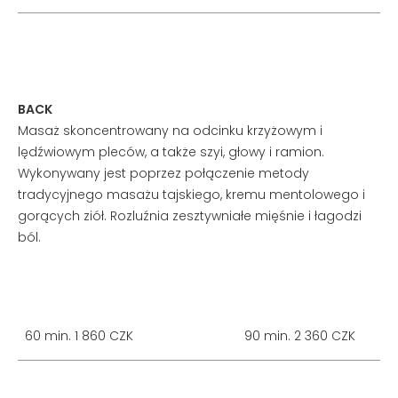
BACK
Masaż skoncentrowany na odcinku krzyżowym i
lędźwiowym pleców, a także szyi, głowy i ramion.
Wykonywany jest poprzez połączenie metody
tradycyjnego masażu tajskiego, kremu mentolowego i
gorących ziół. Rozluźnia zesztywniałe mięśnie i łagodzi
ból.
60 min. 1 860 CZK
90 min. 2 360 CZK