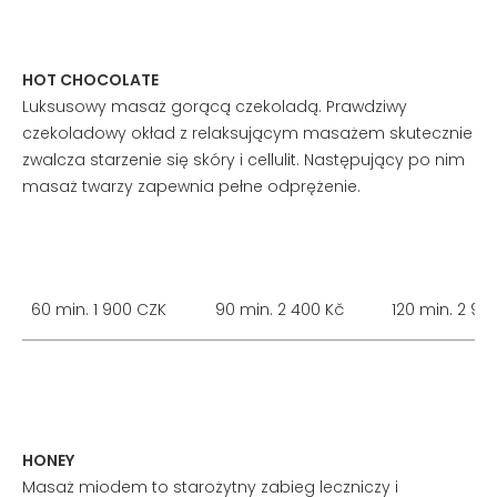
HOT CHOCOLATE
Luksusowy masaż gorącą czekoladą. Prawdziwy
czekoladowy okład z relaksującym masażem skutecznie
zwalcza starzenie się skóry i cellulit. Następujący po nim
masaż twarzy zapewnia pełne odprężenie.
60 min. 1 900 CZK
90 min. 2 400 Kč
120 min. 2 90
HONEY
Masaż miodem to starożytny zabieg leczniczy i