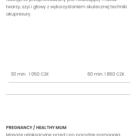
twarzy, szyi i głowy z wykorzystaniem skutecznej techniki
akupresury.
30 min. 1 050 CZK
60 min. 1 850 CZK
PREGNANCY / HEALTHY MUM
Masaże relaksacyjne przed i po porodzie pomagają