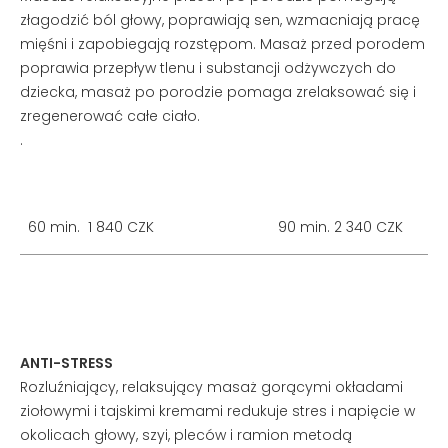
złagodzić ból głowy, poprawiają sen, wzmacniają pracę
mięśni i zapobiegają rozstępom. Masaż przed porodem
poprawia przepływ tlenu i substancji odżywczych do
dziecka, masaż po porodzie pomaga zrelaksować się i
zregenerować całe ciało.
.
60 min. 1 840 CZK
90 min. 2 340 CZK
ANTI-STRESS
Rozluźniający, relaksujący masaż gorącymi okładami
ziołowymi i tajskimi kremami redukuje stres i napięcie w
okolicach głowy, szyi, pleców i ramion metodą