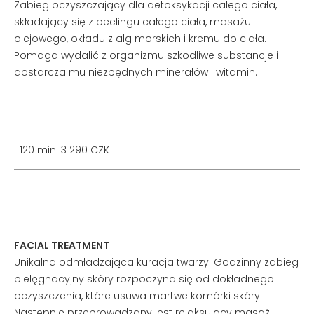
Zabieg oczyszczający dla detoksykacji całego ciała,
składający się z peelingu całego ciała, masażu
olejowego, okładu z alg morskich i kremu do ciała.
Pomaga wydalić z organizmu szkodliwe substancje i
dostarcza mu niezbędnych minerałów i witamin.
120 min. 3 290 CZK
FACIAL TREATMENT
Unikalna odmładzająca kuracja twarzy. Godzinny zabieg
pielęgnacyjny skóry rozpoczyna się od dokładnego
oczyszczenia, które usuwa martwe komórki skóry.
Następnie przeprowadzany jest relaksujący masaż