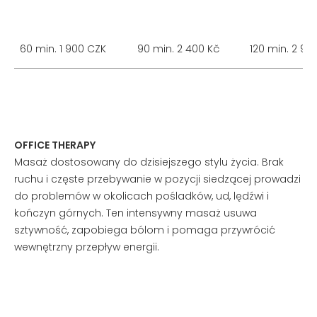
60 min. 1 900 CZK
90 min. 2 400 Kč
120 min. 2 90
OFFICE THERAPY
Masaż dostosowany do dzisiejszego stylu życia. Brak
ruchu i częste przebywanie w pozycji siedzącej prowadzi
do problemów w okolicach pośladków, ud, lędźwi i
kończyn górnych. Ten intensywny masaż usuwa
sztywność, zapobiega bólom i pomaga przywrócić
wewnętrzny przepływ energii.