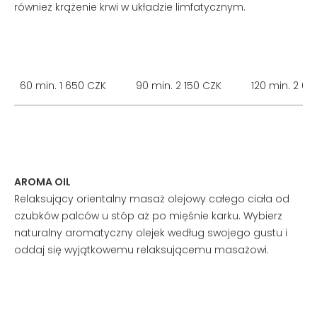
również krążenie krwi w układzie limfatycznym.
60 min. 1 650 CZK
90 min. 2 150 CZK
120 min. 2 6
AROMA OIL
Relaksujący orientalny masaż olejowy całego ciała od
czubków palców u stóp aż po mięśnie karku. Wybierz
naturalny aromatyczny olejek według swojego gustu i
oddaj się wyjątkowemu relaksującemu masażowi.